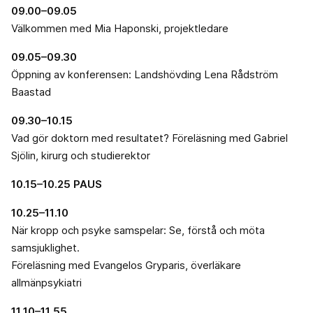
09.00–09.05
Välkommen med Mia Haponski, projektledare
09.05–09.30
Öppning av konferensen: Landshövding Lena Rådström
Baastad
09.30–10.15
Vad gör doktorn med resultatet? Föreläsning med Gabriel
Sjölin, kirurg och studierektor
10.15–10.25 PAUS
10.25–11.10
När kropp och psyke samspelar: Se, förstå och möta
samsjuklighet.
Föreläsning med Evangelos Gryparis, överläkare
allmänpsykiatri
11.10–11.55