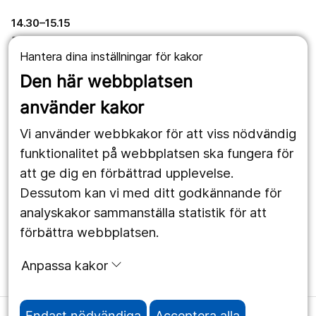
14.30–15.15
Fika och mässmingel
Hantera dina inställningar för kakor
15.15–16.00
Den här webbplatsen
Förväntas jag förhindra alla suicid?
använder kakor
Hur upptäcker man psykisk ohälsa och suicidtankar – och
Vi använder webbkakor för att viss nödvändig
vad kan jag göra? Maria Cerci och Susanne Tell från
Socialstyrelsen ger konkreta råd om bemötande, samverkan
funktionalitet på webbplatsen ska fungera för
och suicidprevention i vardagen inom vård och omsorg.
att ge dig en förbättrad upplevelse.
Dessutom kan vi med ditt godkännande för
16.00
analyskakor sammanställa statistik för att
Avslutning
förbättra webbplatsen.
Mia Haponski, projektledare.
Anpassa kakor
Endast nödvändiga
Acceptera alla